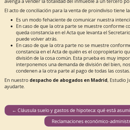
avenga a vender la totalidad del inmueble a un tercero po
El acto de conciliación para la venta de proindiviso tiene l
Es un modo fehaciente de comunicar nuestra intenció
En caso de que la otra parte se muestre conforme c
queda constancia en el Acta que levanta el Secretario 
puede volver atrás.
En caso de que la otra parte no se muestre conform
constancia en el Acta de quién es el copropietario q
división de la cosa común. Esta prueba es muy impo
interponemos una demanda de división del bien, nos
condenen a la otra parte al pago de todas las costas.
En nuestro
despacho de abogados en Madrid
, Estudio 
ayudarte.
←
Cláusula suelo y gastos de hipoteca: qué está asum
Navegación de publicaciones
Reclamaciones económico-administra